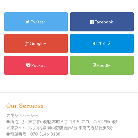
Twitter
Facebook
Google+
B!
はてブ
Pocket
Feedly
Our Services
スタジオルーシー
●所 在 地：東京都中野区本町６丁目３５ アローハイツ新中野
※東京メトロ丸の内線 新中野駅徒歩6分 東高円寺駅徒歩5分
●電話番号：070-3146-8188