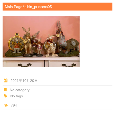
Main Page
bihin_princess05
2021年10月20日
No category
No tags
794