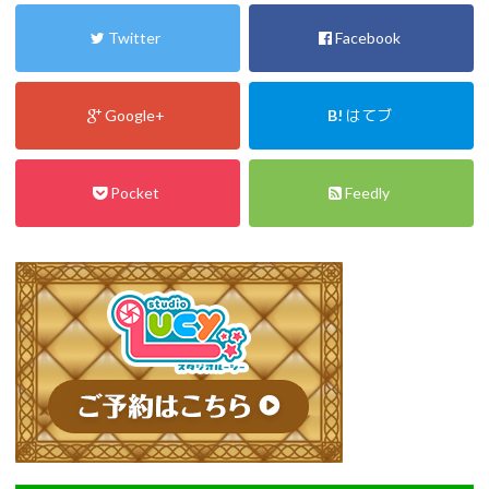
Twitter
Facebook
Google+
B!
はてブ
Pocket
Feedly