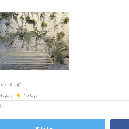
1年10月20日
tegory
No tags
5
Twitter