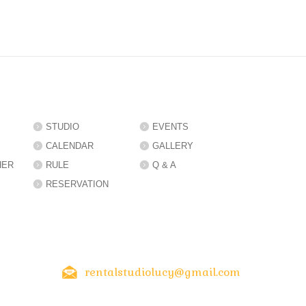
STUDIO
EVENTS
CALENDAR
GALLERY
HER
RULE
Q & A
RESERVATION
rentalstudiolucy@gmail.com