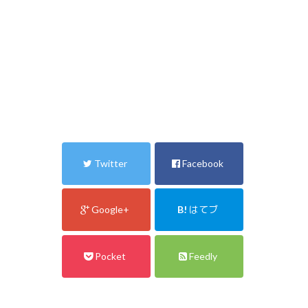
Twitter
Facebook
Google+
B!
はてブ
Pocket
Feedly