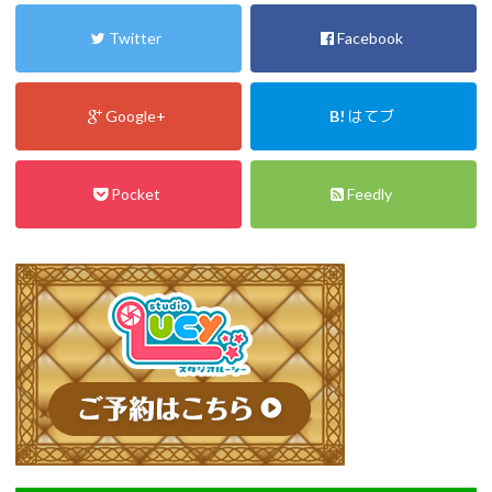
Twitter
Facebook
Google+
B!
はてブ
Pocket
Feedly