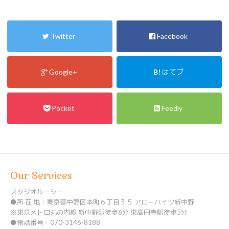
Twitter
Facebook
Google+
B!
はてブ
Pocket
Feedly
Our Services
スタジオルーシー
●所 在 地：東京都中野区本町６丁目３５ アローハイツ新中野
※東京メトロ丸の内線 新中野駅徒歩6分 東高円寺駅徒歩5分
●電話番号：070-3146-8188