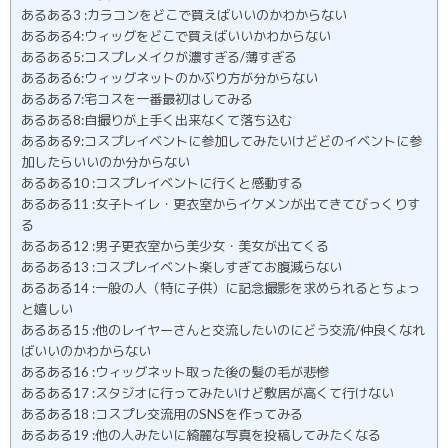
あるある3 :カラコンをどこで買えばいいのかわからない
あるある4:ウィッグをどこで買えばいいかわからない
あるある5:コスプレメイクが濃すぎる/薄すぎる
あるある6:ウィッグネットのかぶり方が分からない
あるある7:宅コスを一番最初はしてみる
あるある8:自撮りが上手く出来なくて落ち込む
あるある9:コスプレイベントに参加してみたいけどどのイベントに参
加したらいいのか分からない
あるある10 :コスプレイベントに行くと感動する
あるある11 :女子トイレ・更衣室からイケメンが出てきてびっくりす
る
あるある12 :男子更衣室から美少女・美女が出てくる
あるある13 :コスプレイベント楽しすぎてお腹減らない
あるある14 :一般の人（特に子供）に記念撮影を求められるとちょっ
と嬉しい
あるある15 :他のレイヤーさんと交流したいのにどう交流/仲良くなれ
ばいいのかわからない
あるある16 :ウィッグネット取った後の髪の毛が悲惨
あるある17 :スタジオに行ってみたいけど敷居が高くて行けない
あるある18 :コスプレ交流用のSNSを作ってみる
あるある19 :他の人みたいに綺麗な写真を投稿してみたくなる