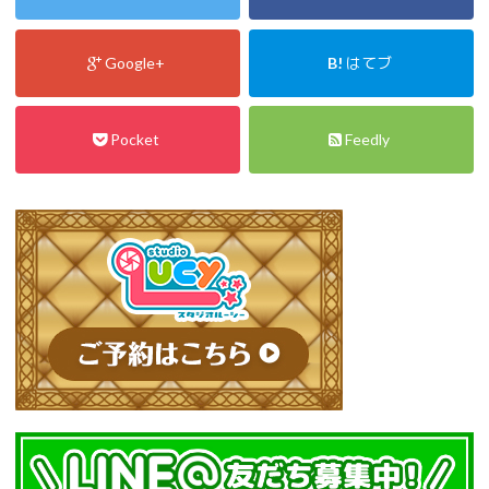
Google+
B!
はてブ
Pocket
Feedly