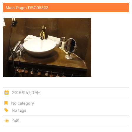
Main Page
DSC08322
2016年5月19日
No category
No tags
949