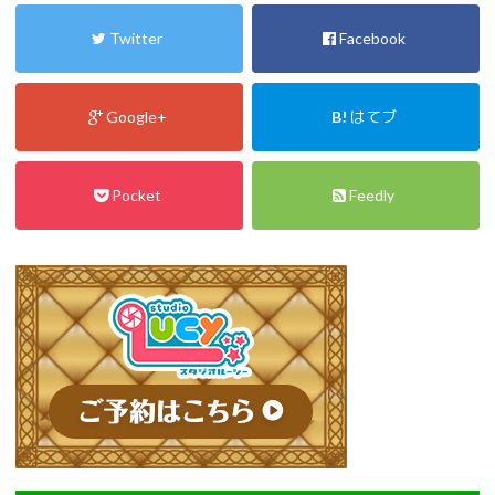
Twitter
Facebook
Google+
B!
はてブ
Pocket
Feedly