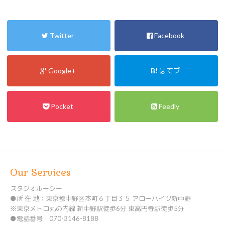
Twitter
Facebook
Google+
B!
はてブ
Pocket
Feedly
Our Services
スタジオルーシー
●所 在 地：東京都中野区本町６丁目３５ アローハイツ新中野
※東京メトロ丸の内線 新中野駅徒歩6分 東高円寺駅徒歩5分
●電話番号：070-3146-8188