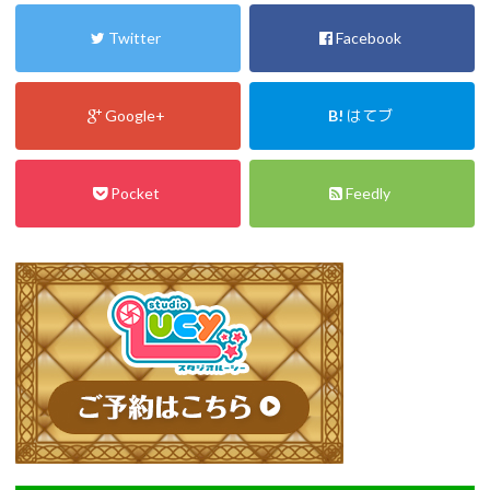
Twitter
Facebook
Google+
B!
はてブ
Pocket
Feedly