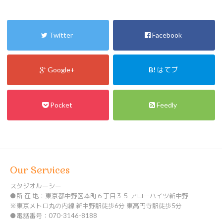
Twitter
Facebook
Google+
B!
はてブ
Pocket
Feedly
Our Services
スタジオルーシー
●所 在 地：東京都中野区本町６丁目３５ アローハイツ新中野
※東京メトロ丸の内線 新中野駅徒歩6分 東高円寺駅徒歩5分
●電話番号：070-3146-8188