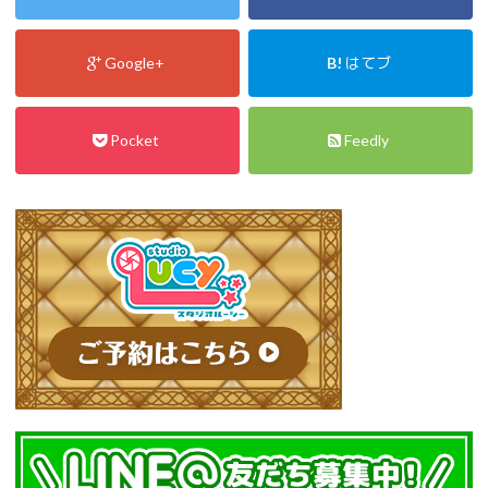
Google+
B!
はてブ
Pocket
Feedly