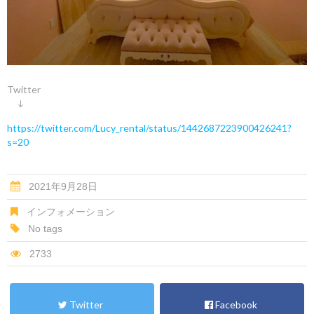
Twitter
↓
https://twitter.com/Lucy_rental/status/1442687223900426241?
s=20
2021年9月28日
インフォメーション
No tags
2733
Twitter
Facebook